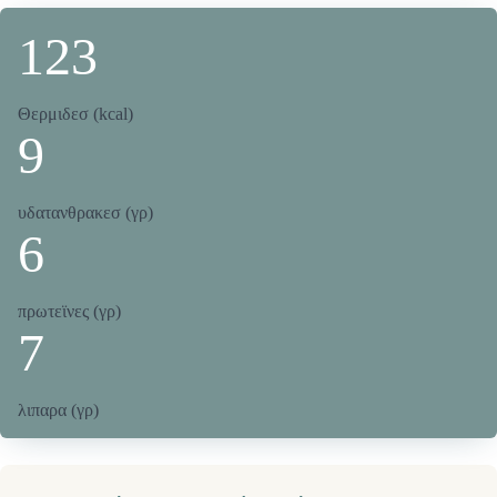
123
Θερμιδεσ (kcal)
9
υδατανθρακεσ (γρ)
6
πρωτεϊνες (γρ)
7
λιπαρα (γρ)