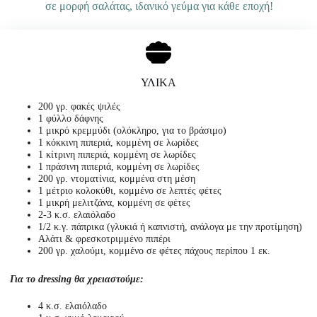
σε μορφή σαλάτας, ιδανικό γεύμα για κάθε εποχή!
ΥΛΙΚΑ
200 γρ. φακές ψιλές
1 φύλλο δάφνης
1 μικρό κρεμμύδι (ολόκληρο, για το βράσιμο)
1 κόκκινη πιπεριά, κομμένη σε λωρίδες
1 κίτρινη πιπεριά, κομμένη σε λωρίδες
1 πράσινη πιπεριά, κομμένη σε λωρίδες
200 γρ. ντοματίνια, κομμένα στη μέση
1 μέτριο κολοκύθι, κομμένο σε λεπτές φέτες
1 μικρή μελιτζάνα, κομμένη σε φέτες
2-3 κ.σ. ελαιόλαδο
1/2 κ.γ. πάπρικα (γλυκιά ή καπνιστή, ανάλογα με την προτίμηση)
Αλάτι & φρεσκοτριμμένο πιπέρι
200 γρ. χαλούμι, κομμένο σε φέτες πάχους περίπου 1 εκ.
Για το dressing θα χρειαστούμε:
4 κ.σ. ελαιόλαδο