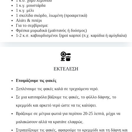
1 κ.σ. χυμό λεμονιού
1 κ.γ. μουστάρδα
1 κ.γ. μέλι
1 σκελίδα σκόρδο, λιωμένη (προαιρετικά)
Αλάτι & πιπέρι
Για το σερβίρισμα:
Φρέσκα μυρωδικά (μαϊντανός ή δυόσμος)
1-2 κ.σ. καβουρδισμένοι ξηροί καρποί (π.χ. καρύδια ή αμύγδαλα)
ΕΚΤΕΛΕΣΗ
Ετοιμάζουμε τις φακές
Ξεπλένουμε τις φακές καλά σε τρεχούμενο νερό.
Σε μια κατσαρόλα βάζουμε τις φακές, το φύλλο δάφνης, το
κρεμμύδι και αρκετό νερό ώστε να τις καλύψει.
Βράζουμε σε μέτρια φωτιά για περίπου 20-25 λεπτά, μέχρι να
μαλακώσουν αλλά να κρατάνε ελαφρώς.
Στραγγίζουμε τις φακές, αφαιρούμε το κρεμμύδι και τη δάφνη και