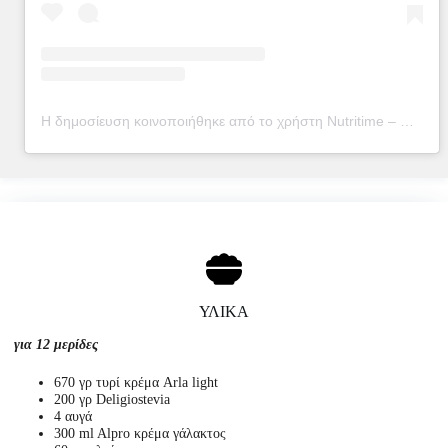
Η δημοσίευση κοινοποιήθηκε από το χρήστη Nutritime – Μαρία Βουτσινά (@nutritime_mv)
ΥΛΙΚΑ
για 12 μερίδες
670 γρ τυρί κρέμα Arla light
200 γρ Deligiostevia
4 αυγά
300 ml Alpro κρέμα γάλακτος