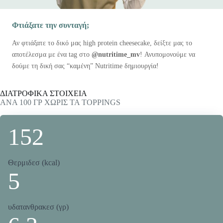
Φτιάξατε την συνταγή;
Αν φτιάξατε το δικό μας high protein cheesecake, δείξτε μας το
αποτέλεσμα με ένα tag στο
@nutritime_mv
! Ανυπομονούμε να
δούμε τη δική σας “καμένη” Nutritime δημιουργία!
ΔΙΑΤΡΟΦΙΚΑ ΣΤΟΙΧΕΙΑ
ΑΝΑ 100 ΓΡ ΧΩΡΙΣ ΤΑ TOPPINGS
152
Θερμιδεσ (kcal)
5
υδατανθρακεσ (γρ)