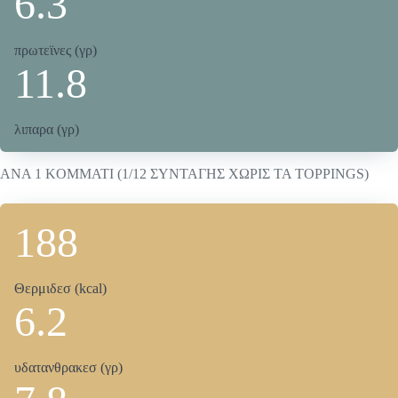
6.3
πρωτεϊνες (γρ)
11.8
λιπαρα (γρ)
ANA 1 KOMMATI (1/12 ΣΥΝΤΑΓΗΣ ΧΩΡΙΣ ΤΑ TOPPINGS)
188
Θερμιδεσ (kcal)
6.2
υδατανθρακεσ (γρ)