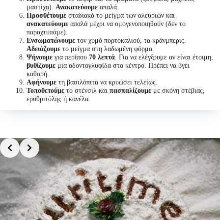
μαστίχα).
Ανακατεύουμε
απαλά.
Προσθέτουμε
σταδιακά το μείγμα των αλευριών και
ανακατεύουμε
απαλά μέχρι να ομογενοποιηθούν (δεν το
παραχτυπάμε).
Ενσωματώνουμε
τον χυμό πορτοκαλιού, τα κράνμπερις.
Αδειάζουμε
το μείγμα στη λαδωμένη φόρμα.
Ψήνουμε
για περίπου
70 λεπτά
. Για να ελέγξουμε αν είναι έτοιμη,
βυθίζουμε
μια οδοντογλυφίδα στο κέντρο. Πρέπει να βγει
καθαρή.
Αφήνουμε
τη βασιλόπιτα να κρυώσει τελείως.
Τοποθετούμε
το στένσιλ και
πασπαλίζουμε
με σκόνη στέβιας,
ερυθριτόλης ή κανέλα.