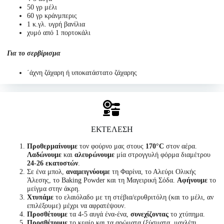
50 γρ μέλι
60 γρ κράνμπερις
1 κ.γλ. υγρή βανίλια
χυμό από 1 πορτοκάλι
Για το σερβίρισμα
΄άχνη ζάχαρη ή υποκατάστατο ζάχαρης
ΕΚΤΕΛΕΣΗ
Προθερμαίνουμε
τον φούρνο μας στους
170°C
στον αέρα.
Λαδώνουμε
και
αλευρώνουμε
μία στρογγυλή φόρμα διαμέτρου
24-26 εκατοστών
.
Σε ένα μπολ,
αναμειγνύουμε
τη Φαρίνα, το Αλεύρι Ολικής
Άλεσης, το Baking Powder και τη Μαγειρική Σόδα.
Αφήνουμε
το
μείγμα στην άκρη.
Χτυπάμε
το ελαιόλαδο με τη στέβια/ερυθριτόλη (και το μέλι, αν
επιλέξουμε) μέχρι να αφρατέψουν.
Προσθέτουμε
τα 4-5 αυγά ένα-ένα,
συνεχίζοντας
το χτύπημα.
Προσθέτουμε
το κεφίρ και τα αρώματα (ξύσματα, μαχλέπι,