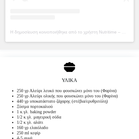
Η δημοσίευση κοινοποιήθηκε από το χρήστη Nutritime – Μαρία Βουτσινά (@nutritime_mv)
ΥΛΙΚΑ
250 γρ Αλεύρι λευκό που φουσκώνει μόνο του (Φαρίνα)
250 γρ Αλεύρι ολικής που φουσκώνει μόνο του (Φαρίνα)
440 γρ υποκατάστατο ζάχαρης (στέβια/ερυθριτόλη)
Ξύσμα πορτοκαλιού
1 κ.γλ. baking powder
1/2 κ.γλ. μαγειρική σόδα
1/2 κ.γλ. αλάτι
160 γρ ελαιόλαδο
250 ml κεφίρ
4-5 αυγά