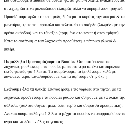
και σοτάρουμε σταδιακά σε δυνατή φωτιά για 3-4 λεπτά, ανακατεύοντας
συνεχώς, ώστε να μαλακώσουν ελαφρώς αλλά να παραμείνουν τραγανά.
Προσθέτουμε πρώτο το κρεμμύδι, δεύτερα το καρότο, την πιπεριά & τα
μανιτάρια, τρίτο το μπρόκολο και τελευταίο το σκόρδο (λιωμένο με την
πρέσα σκόρδου) και το τζίντζερ (τριμμένο στο zester ή στον τρίφτη).
Κατα το σοτάρισμα των λαχανικών προσθέτουμε πάπρικα γλυκιά &
πιπέρι.
Παράλληλα
Προετοιμάζουμε τα
Noodles
: Όσο σοτάρονται τα
λαχανικά, μουλιάζουμε τα noodles με καυτό νερό σε ένα κατσαρολάκι
εκτός φωτιάς για 4 λεπτά. Τα σουρώνουμε, τα ξεπλένουμε καλά με
παγωμένο νερό, ξανασουρώνουμε και τα αφήνουμε στην άκρη.
Ενώνουμε όλα τα υλικά:
Επαναφέρουμε τις γαρίδες στο τηγάνι με τα
λαχανικά, προσθέτουμε τα noodles ρυζιού και σβήνουμε με τα υλικά της
σάλτσας (σάλτσα σόγιας, μέλι, ξύδι, νερ΄ό και σριράτσα προαιρετικά).
Ανακατεύουμε καλά για 1-2 λεπτά μέχρι τα noodles να απορροφήσουν τα
υγρά και να δέσουν όλες οι γεύσεις.