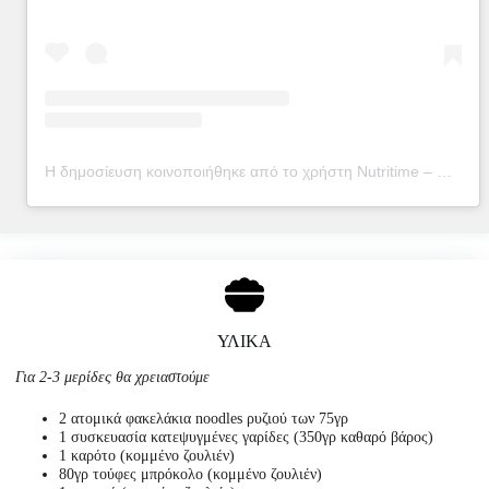
Η δημοσίευση κοινοποιήθηκε από το χρήστη Nutritime – Μαρία Βουτσινά (@nutritime_mv)
ΥΛΙΚΑ
Για 2-3 μερίδες θα χρειαστούμε
2 ατομικά φακελάκια noodles ρυζιού των 75γρ
1 συσκευασία κατεψυγμένες γαρίδες (350γρ καθαρό βάρος)
1 καρότο (κομμένο ζουλιέν)
80γρ τούφες μπρόκολο (κομμένο ζουλιέν)