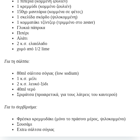
1 πιπεριά (κομμένη ζουλιέν)
1 κρεμμύδι (κομμένο ζουλιέν)
150γρ μανιτάρια (κομμένα σε φέτες)
1 σκελίδα σκόρδο (ψιλοκομμένη)
1 κομματάκι τζίντζερ (τριμμένο στο zester)
Γλυκιά πάπρικα
Πιπέρι
Αλάτι
2 κ.σ. ελαιόλαδο
χυμό από 1/2 lime
Για τη σάλτσα:
80ml σάλτσα σόγιας (low sodium)
1 κ.σ. μέλι
2 κ.σ. λευκό ξύδι
40ml νερό
Σριράτσα (προαιρετικά, για τους λάτρεις του καυτερού)
Για το σερβίρισμα:
Φρέσκο κρεμμυδάκι (μόνο το πράσινο μέρος, ψιλοκομμένο)
Σουσάμι
Extra σάλτσα σόγιας