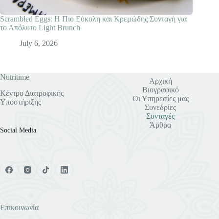
Scrambled Eggs: Η Πιο Εύκολη και Κρεμώδης Συνταγή για
το Απόλυτο Light Brunch
July 6, 2026
Nutritime
Αρχική
Βιογραφικό
Κέντρο Διατροφικής
Οι Υπηρεσίες μας
Υποστήριξης
Συνεδρίες
Συνταγές
Άρθρα
Social Media
Επικοινωνία