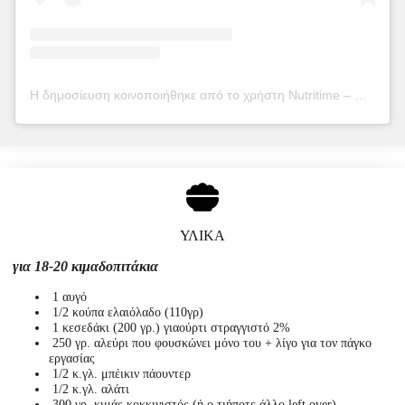
Η δημοσίευση κοινοποιήθηκε από το χρήστη Nutritime – Μαρία Βουτσινά (@nutritime_mv)
ΥΛΙΚΑ
για 18-20 κιμαδοπιτάκια
1 αυγό
1/2 κούπα ελαιόλαδο (110γρ)
1 κεσεδάκι (200 γρ.) γιαούρτι στραγγιστό 2%
250 γρ. αλεύρι που φουσκώνει μόνο του + λίγο για τον πάγκο
εργασίας
1/2 κ.γλ. μπέικιν πάουντερ
1/2 κ.γλ. αλάτι
300 γρ. κιμάς κοκκινιστός (ή ο,τιήποτε άλλο left over)