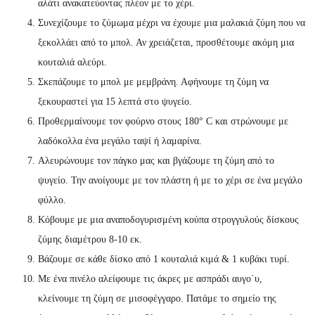
αλάτι ανακατεύοντας πλέον με το χέρι.
Συνεχίζουμε το ζύμωμα μέχρι να έχουμε μια μαλακιά ζύμη που να
ξεκολλάει από το μπολ. Αν χρειάζεται, προσθέτουμε ακόμη μια
κουταλιά αλεύρι.
Σκεπάζουμε το μπολ με μεμβράνη. Αφήνουμε τη ζύμη να
ξεκουραστεί για 15 λεπτά στο ψυγείο.
Προθερμαίνουμε τον φούρνο στους 180° C και στρώνουμε με
λαδόκολλα ένα μεγάλο ταψί ή λαμαρίνα.
Αλευρώνουμε τον πάγκο μας και βγάζουμε τη ζύμη από το
ψυγείο. Την ανοίγουμε με τον πλάστη ή με το χέρι σε ένα μεγάλο
φύλλο.
Κόβουμε με μια αναποδογυρισμένη κούπα στρογγυλούς δίσκους
ζύμης διαμέτρου 8-10 εκ.
Βάζουμε σε κάθε δίσκο από 1 κουταλιά κιμά & 1 κυβάκι τυρί.
Με ένα πινέλο αλείφουμε τις άκρες με ασπράδι αυγο΄υ,
κλείνουμε τη ζύμη σε μισοφέγγαρο. Πατάμε το σημείο της