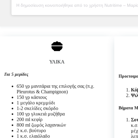
ΥΛΙΚΑ
Για 5 μερίδες
Προετοιμα
650 γρ μανιτάρια της επιλογής σας (π.χ.
Κό
Pleurotus & Champignon)
Ψι
150 γρ κάσιους
1 μεγάλο κρεμμύδι
1-2 σκελίδες σκόρδο
Βήματα Μα
100 γρ γλυκειά μυζήθρα
200 ml κεφίρ
Σο
800 ml ζωμός λαχανικών
κ.σ
2 κ.σ. βούτυρο
μέχ
1 κ.σ. ελαιόλαδο
λεπ