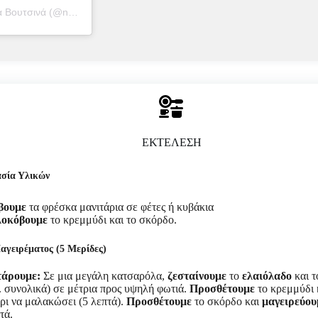
Η δημοσίευση κοινοποιήθηκε από το χρήστη Nutritime – Μαρία Βουτσινά (@nutritime_mv)
ΕΚΤΕΛΕΣΗ
σία Υλικών
βουμε
τα φρέσκα μανιτάρια σε φέτες ή κυβάκια
λοκόβουμε
το κρεμμύδι και το σκόρδο.
γειρέματος (5 Μερίδες)
τάρουμε:
Σε μια μεγάλη κατσαρόλα,
ζεσταίνουμε
το
ελαιόλαδο
και 
. συνολικά) σε μέτρια προς υψηλή φωτιά.
Προσθέτουμε
το κρεμμύδι 
ρι να μαλακώσει (5 λεπτά).
Προσθέτουμε
το σκόρδο και
μαγειρεύου
τά.