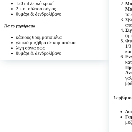
120 ml λευκό κρασί
Μα
2 κ.σ. σάλτσα σόγιας
Μα
θυμάρι & δενδρολίβανο
του
Σβ
απο
Για το γαρνίρισμα
Σιγ
(ή 
κάσιους θρυμματισμένα
Φτ
γλυκιά μυζήθρα σε κομματάκια
1/3
λίγη σόγια σως
και
θυμάρι & δενδρολίβανο
Ενσ
κατ
Πρ
Αν
γαλ
βρά
Σερβίρισ
Δο
Γαρ
μυζ