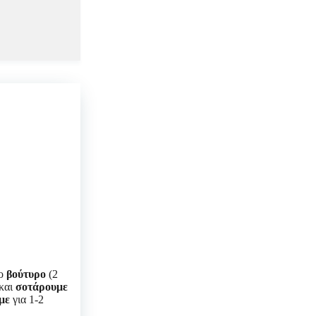
το
βούτυρο
(2
και
σοτάρουμε
με
για 1-2