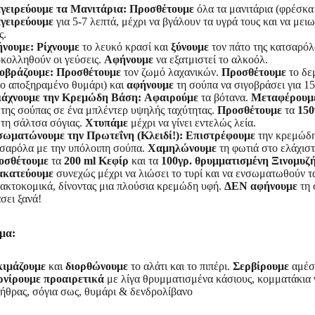
γειρεύουμε τα Μανιτάρια:
Προσθέτουμε
όλα τα μανιτάρια (φρέσκα 
γειρεύουμε
για 5-7 λεπτά, μέχρι να βγάλουν τα υγρά τους και να μειω
ς.
ήνουμε:
Ρίχνουμε
το λευκό κρασί και
ξύνουμε
τον πάτο της κατσαρόλα
κολληθούν οι γεύσεις.
Αφήνουμε
να εξατμιστεί το αλκοόλ.
οβράζουμε:
Προσθέτουμε
τον ζωμό λαχανικών.
Προσθέτουμε
το δε
το αποξηραμένο θυμάρι) και
αφήνουμε
τη σούπα να σιγοβράσει για 15
ιάχνουμε την Κρεμώδη Βάση:
Αφαιρούμε
τα βότανα.
Μεταφέρουμ
 της σούπας σε ένα μπλέντερ υψηλής ταχύτητας.
Προσθέτουμε
τα
150
 τη σάλτσα σόγιας.
Χτυπάμε
μέχρι να γίνει εντελώς λεία.
ωματώνουμε την Πρωτεΐνη (Κλειδί!):
Επιστρέφουμε
την κρεμώδη
σαρόλα με την υπόλοιπη σούπα.
Χαμηλώνουμε
τη φωτιά στο ελάχιστ
οσθέτουμε
τα
200 ml Κεφίρ
και τα
100γρ. θρυμματισμένη Ξινομυζ
ακατεύουμε
συνεχώς μέχρι να λιώσει το τυρί και να ενσωματωθούν τ
ακτοκομικά, δίνοντας μια πλούσια κρεμώδη υφή.
ΔΕΝ αφήνουμε
τη 
σει ξανά!
μα:
κιμάζουμε
και
διορθώνουμε
το αλάτι και το πιπέρι.
Σερβίρουμε
αμέσ
νίρουμε προαιρετικά
με λίγα θρυμματισμένα κάσιους, κομματάκια 
ήθρας, σόγια σως, θυμάρι & δενδρολίβανο