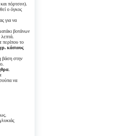
και πόρτσινι).
θεί ο όγκος
ς για να
ματάκι βοτάνων
 λεπτά.
ε
περίπου το
γρ. κάσιους
 βάση στην
ο.
ήθρα
.
α
σούπα να
ως.
γλυκιάς