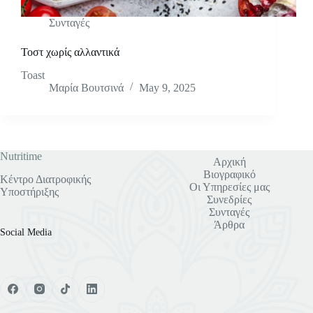
Συνταγές
Τοστ χωρίς αλλαντικά
Toast
Μαρία Βουτσινά
May 9, 2025
Nutritime
Αρχική
Βιογραφικό
Κέντρο Διατροφικής
Οι Υπηρεσίες μας
Υποστήριξης
Συνεδρίες
Συνταγές
Άρθρα
Social Media