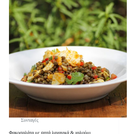
Συνταγές
Φακοσαλάτα με ψητά λαχανικά & χαλούμι